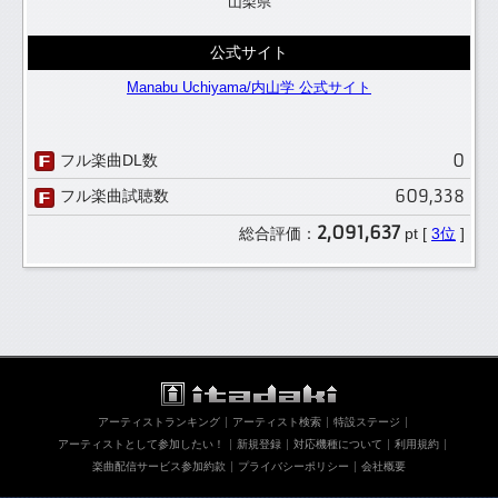
山梨県
公式サイト
Manabu Uchiyama/内山学 公式サイト
0
フル楽曲DL数
609,338
フル楽曲試聴数
2,091,637
総合評価：
pt [
3位
]
アーティストランキング
アーティスト検索
特設ステージ
アーティストとして参加したい！
新規登録
対応機種について
利用規約
楽曲配信サービス参加約款
プライバシーポリシー
会社概要