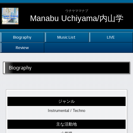
ウチヤママナブ
Manabu Uchiyama/内山学
Biography
Music List
LIVE
Review
Biography
ジャンル
Instrumental / Techno
主な活動地