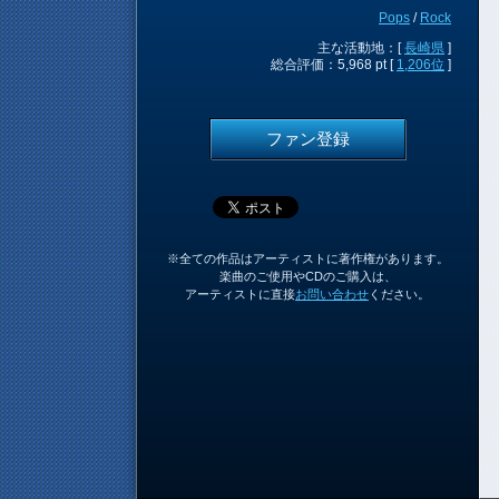
Pops
/
Rock
主な活動地：[
長崎県
]
総合評価：5,968 pt [
1,206位
]
ファン登録
※全ての作品はアーティストに著作権があります。
楽曲のご使用やCDのご購入は、
アーティストに直接
お問い合わせ
ください。