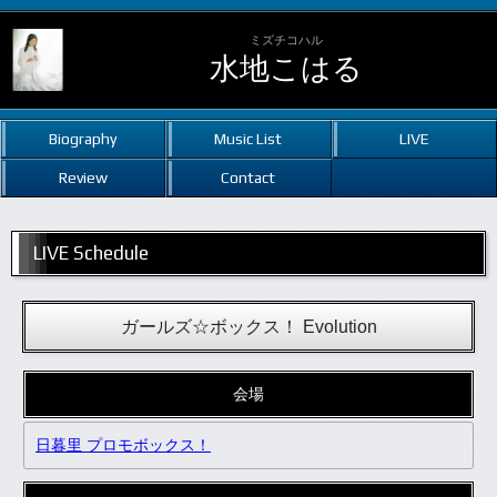
ミズチコハル
水地こはる
Biography
Music List
LIVE
Review
Contact
LIVE Schedule
ガールズ☆ボックス！ Evolution
会場
日暮里 プロモボックス！