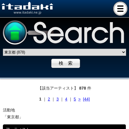
www.itadaki.ne.jp
【該当アーティスト】
878
件
1
｜
2
｜
3
｜
4
｜
5
>
[44]
活動地
「東京都」