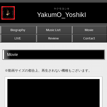
ヤクモヨシキ
YakumO_YoshikI
Biography
Music List
Movie
LIVE
Review
Contact
Movie
※動画サイズの都合上、再生されない機種もございます。