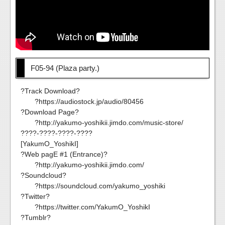
F05-94 (Plaza party.)
?Track Download?
?https://audiostock.jp/audio/80456
?Download Page?
?http://yakumo-yoshikii.jimdo.com/music-store/
????-????-????-????
[YakumO_YoshikI]
?Web pagE #1 (Entrance)?
?http://yakumo-yoshikii.jimdo.com/
?Soundcloud?
?https://soundcloud.com/yakumo_yoshiki
?Twitter?
?https://twitter.com/YakumO_YoshikI
?Tumblr?