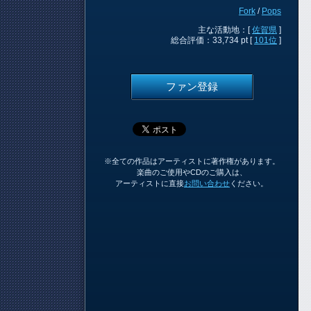
Fork
/
Pops
主な活動地：[
佐賀県
]
総合評価：33,734 pt [
101位
]
ファン登録
※全ての作品はアーティストに著作権があります。
楽曲のご使用やCDのご購入は、
アーティストに直接
お問い合わせ
ください。