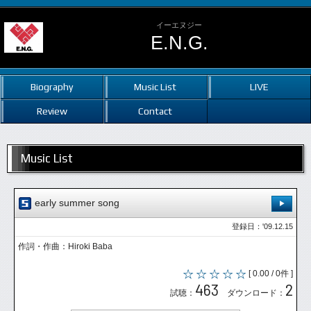
イーエヌジー
E.N.G.
Biography
Music List
LIVE
Review
Contact
Music List
early summer song
登録日：'09.12.15
作詞・作曲：Hiroki Baba
[ 0.00 / 0件 ]
463
2
試聴：
ダウンロード：