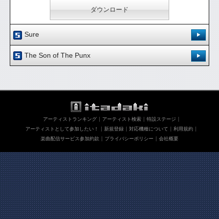
ダウンロード
Sure
登録日：'09.12.21
The Son of The Punx
作詞・作曲：Hiroki Baba
登録日：'09.12.25
[ 0.00 / 0件 ]
作詞・作曲：Hiroki Baba
454
2
試聴：
ダウンロード：
[ 0.00 / 0件 ]
370
2
試聴：
ダウンロード：
アーティストランキング
アーティスト検索
特設ステージ
ダウンロード
アーティストとして参加したい！
新規登録
対応機種について
利用規約
楽曲配信サービス参加約款
プライバシーポリシー
会社概要
ダウンロード