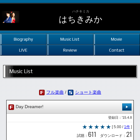
ハチキミカ
はちきみか
Biography
Music List
Movie
LIVE
Review
Contact
Music List
フル楽曲
/
ショート楽曲
Day Dreamer!
登録日：'15.4.8
[ 5.00 /
1件
]
611
21
試聴：
ダウンロード：