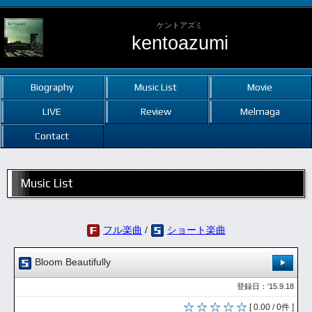
ケントアズミ
kentoazumi
Biography
Music List
Movie
LIVE
Review
Melmaga
Contact
Music List
フル楽曲
/
ショート楽曲
Bloom Beautifully
登録日：'15.9.18
[ 0.00 / 0件 ]