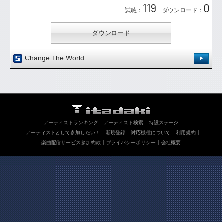
119
0
試聴：
ダウンロード：
ダウンロード
Change The World
Pops
登録日：'15.12.16
[ 0.00 / 0件 ]
160
0
試聴：
ダウンロード：
アーティストランキング
アーティスト検索
特設ステージ
ダウンロード
アーティストとして参加したい！
新規登録
対応機種について
利用規約
楽曲配信サービス参加約款
プライバシーポリシー
会社概要