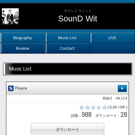
サウンド ウィット
SounD Wit
Biography
Music List
LIVE
Review
Contact
Music List
Peace
登録日：'08.12.8
[ 0.00 / 0件 ]
988
28
試聴：
ダウンロード：
ダウンロード