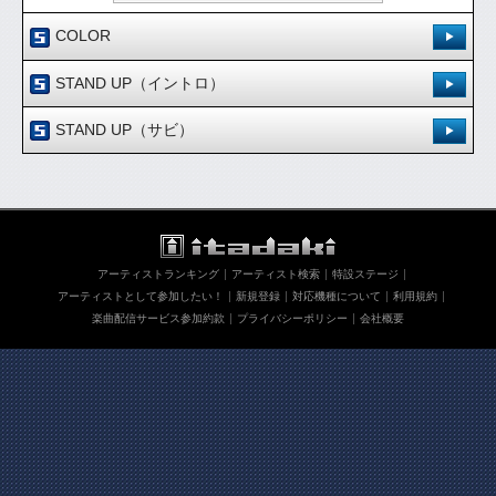
COLOR
登録日：'08.12.19
STAND UP（イントロ）
[ 0.00 / 0件 ]
登録日：'08.12.19
944
27
STAND UP（サビ）
試聴：
ダウンロード：
[ 0.00 / 0件 ]
登録日：'08.12.19
680
11
試聴：
ダウンロード：
ダウンロード
[ 0.00 / 0件 ]
745
20
試聴：
ダウンロード：
ダウンロード
アーティストランキング
アーティスト検索
特設ステージ
ダウンロード
アーティストとして参加したい！
新規登録
対応機種について
利用規約
楽曲配信サービス参加約款
プライバシーポリシー
会社概要