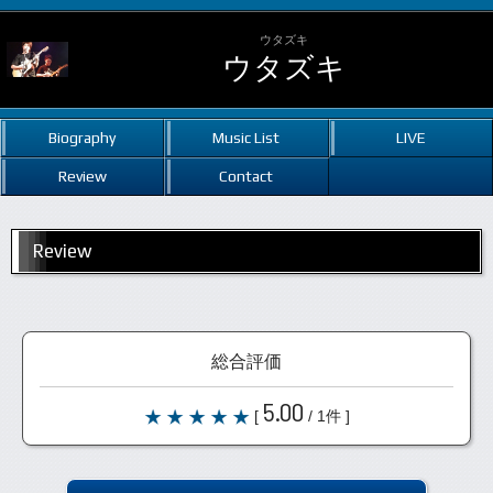
ウタズキ
ウタズキ
Biography
Music List
LIVE
Review
Contact
Review
総合評価
5.00
[
/ 1件 ]