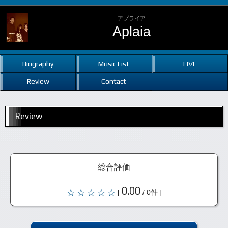
アプライア
Aplaia
Biography
Music List
LIVE
Review
Contact
Review
総合評価
0.00
[
/ 0件 ]