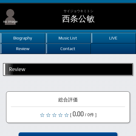
サイジョウキミトシ
西条公敏
Biography
Music List
LIVE
Review
Contact
Review
総合評価
0.00
[
/ 0件 ]