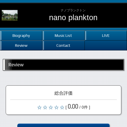
ナノプランクトン
nano plankton
Biography
Music List
LIVE
Review
Contact
Review
総合評価
0.00
[
/ 0件 ]