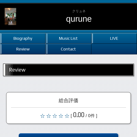
クリュネ
qurune
Biography
Music List
LIVE
Review
Contact
Review
総合評価
0.00
[
/ 0件 ]