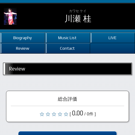
カワセ ケイ
川瀬 桂
Biography
Music List
LIVE
Review
Contact
Review
総合評価
0.00
[
/ 0件 ]