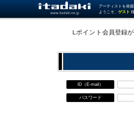
アーティストを発掘！ 
ようこそ、
ゲスト
www.itadaki.ne.jp
Lポイント会員登録
ID（E-mail）
パスワード