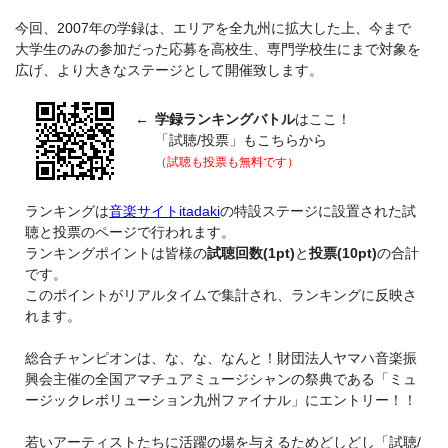
今回、2007年の学録は、エリアを全九州に拡大した上、今まで
大学生のみの参加だった応募を高校生、専門学校生にまで対象を
広げ、より大きなステージとして開催致します。
←
学録ランキングバトル
はここ！
「試聴/投票」もこちらから
（試聴も投票も無料です）
ランキングは
音楽サイトitadaki
の特設ステージに設置された試
聴と投票のページで行われます。
ランキングポイントは皆様の
試聴回数(1pt)
と
投票(10pt)
の合計
です。
このポイントがリアルタイムで集計され、ランキングに反映さ
れます。
総合チャンピオンは、な、な、なんと！財団法人ヤマハ音楽振
興会主催の全国アマチュアミュージシャンの祭典である「ミュ
ージックレボリューション九州ファイナル」にエントリー！！
若いアーティストたちに活躍の場を与えるためどしどし「試聴/