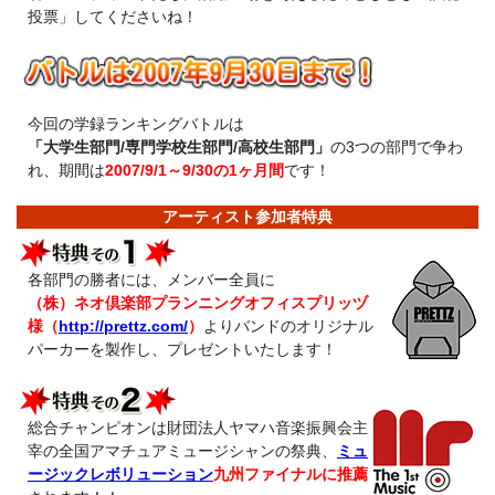
投票」してくださいね！
今回の学録ランキングバトルは
「大学生部門/専門学校生部門/高校生部門」
の3つの部門で争わ
れ、期間は
2007/9/1～9/30の1ヶ月間
です！
アーティスト参加者特典
各部門の勝者には、メンバー全員に
（株）ネオ倶楽部プランニングオフィスプリッヅ
様（
http://prettz.com/
）
よりバンドのオリジナル
パーカーを製作し、プレゼントいたします！
総合チャンピオンは財団法人ヤマハ音楽振興会主
宰の全国アマチュアミュージシャンの祭典、
ミュ
ージックレボリューション
九州ファイナルに推薦