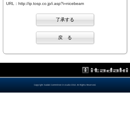
URL：http://ip.tosp.co.jp/i.asp?i=nicebeam
Copyright itadaki Committee in studio COLK. All Rights Reserved.