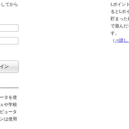
をしてから
Lポイント
るとLポ
貯まった
で遊んだ
す。
（
⇒詳し
ータを使
ェや学校
ピュータ
ンは使用