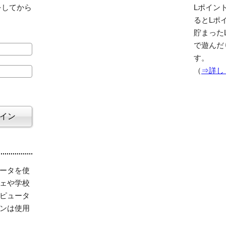
をしてから
Lポイント
るとLポ
貯まった
で遊んだ
す。
（
⇒詳し
ータを使
ェや学校
ピュータ
ンは使用