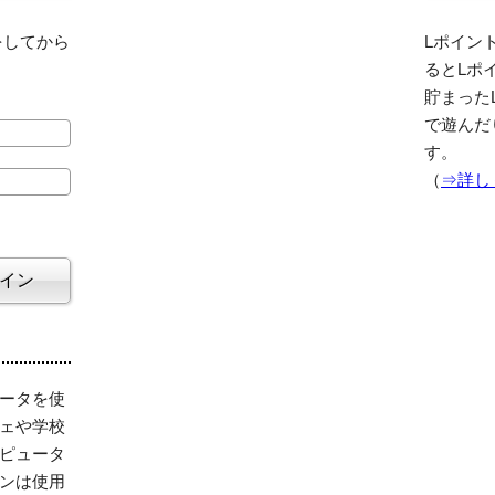
をしてから
Lポイント
るとLポ
貯まった
で遊んだ
す。
（
⇒詳し
ータを使
ェや学校
ピュータ
ンは使用