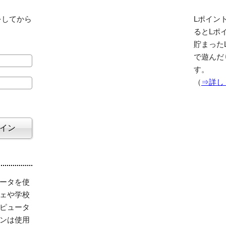
をしてから
Lポイント
るとLポ
貯まった
で遊んだ
す。
（
⇒詳し
ータを使
ェや学校
ピュータ
ンは使用