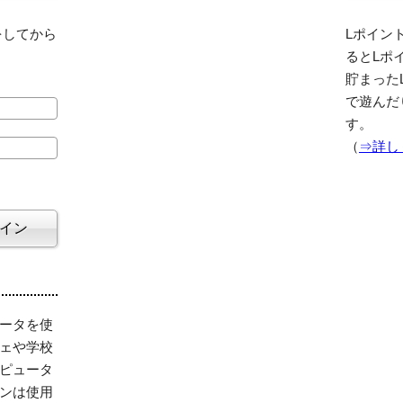
をしてから
Lポイント
るとLポ
貯まった
で遊んだ
す。
（
⇒詳し
ータを使
ェや学校
ピュータ
ンは使用