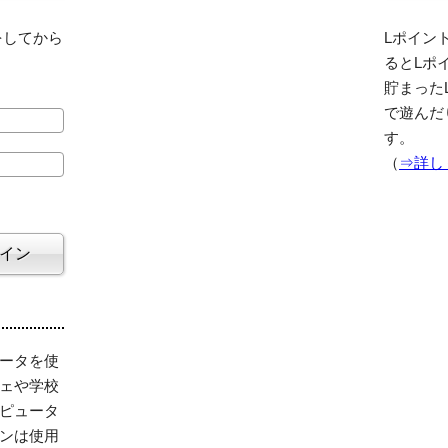
をしてから
Lポイント
るとLポ
貯まった
で遊んだ
す。
（
⇒詳し
ータを使
ェや学校
ピュータ
ンは使用