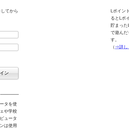
をしてから
Lポイント
るとLポ
貯まった
で遊んだ
す。
（
⇒詳し
ータを使
ェや学校
ピュータ
ンは使用