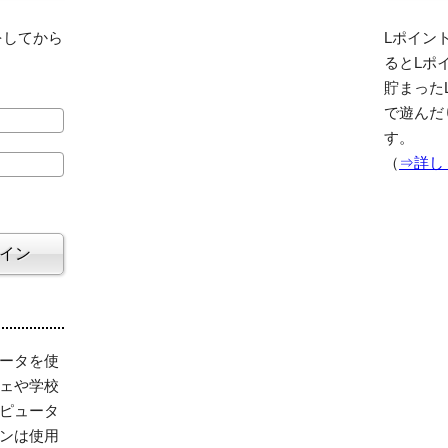
をしてから
Lポイント
るとLポ
貯まった
で遊んだ
す。
（
⇒詳し
ータを使
ェや学校
ピュータ
ンは使用