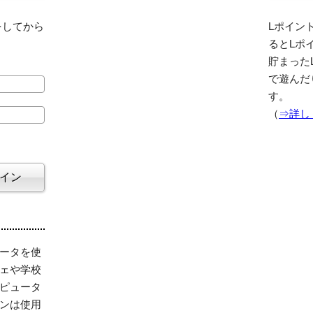
をしてから
Lポイント
るとLポ
貯まった
で遊んだ
す。
（
⇒詳し
ータを使
ェや学校
ピュータ
ンは使用