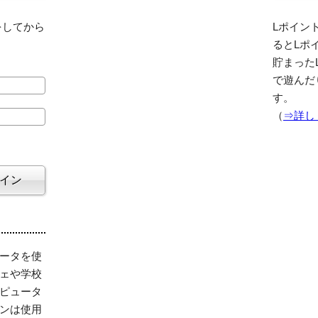
をしてから
Lポイント
るとLポ
貯まった
で遊んだ
す。
（
⇒詳し
ータを使
ェや学校
ピュータ
ンは使用