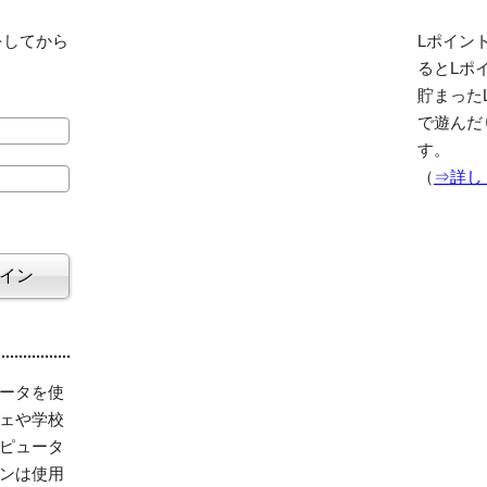
をしてから
Lポイント
るとLポ
貯まった
で遊んだ
す。
（
⇒詳し
ータを使
ェや学校
ピュータ
ンは使用