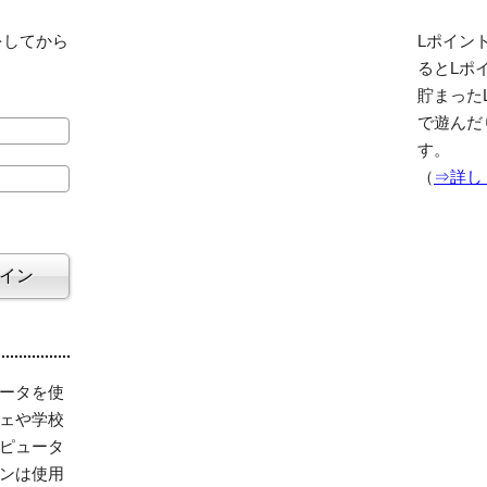
をしてから
Lポイント
るとLポ
貯まった
で遊んだ
す。
（
⇒詳し
ータを使
ェや学校
ピュータ
ンは使用