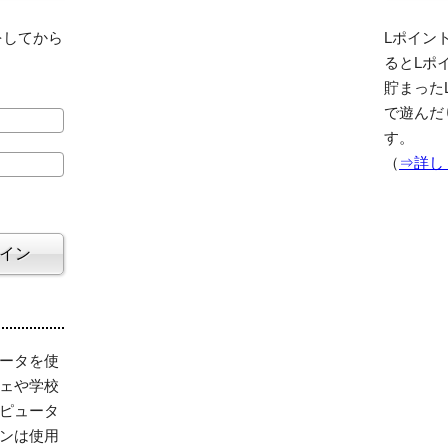
をしてから
Lポイント
るとLポ
貯まった
で遊んだ
す。
（
⇒詳し
ータを使
ェや学校
ピュータ
ンは使用