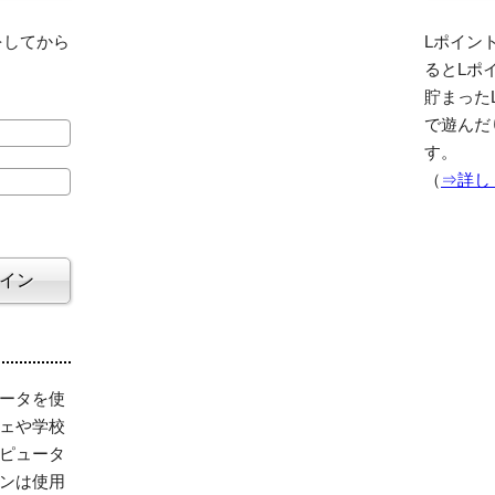
をしてから
Lポイント
るとLポ
貯まった
で遊んだ
す。
（
⇒詳し
ータを使
ェや学校
ピュータ
ンは使用