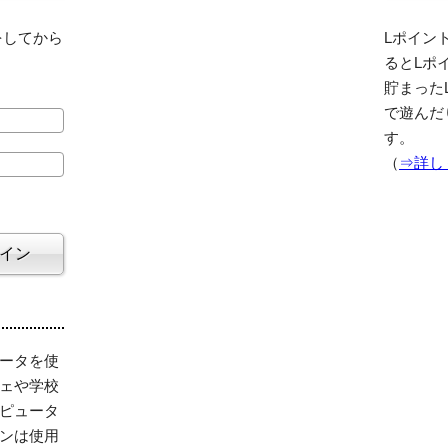
をしてから
Lポイント
るとLポ
貯まった
で遊んだ
す。
（
⇒詳し
ータを使
ェや学校
ピュータ
ンは使用