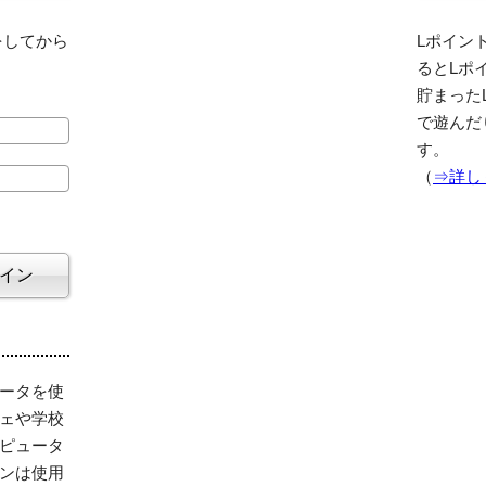
をしてから
Lポイント
るとLポ
貯まった
で遊んだ
す。
（
⇒詳し
ータを使
ェや学校
ピュータ
ンは使用