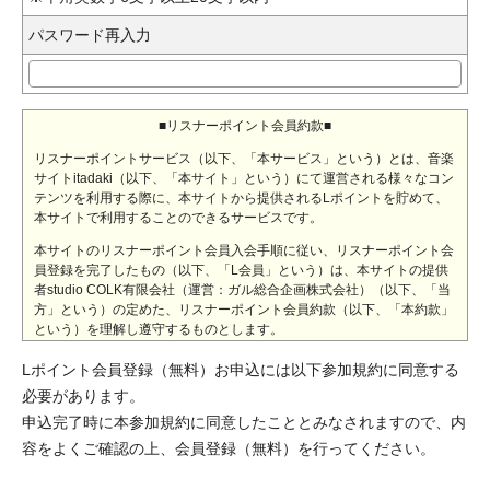
パスワード再入力
■リスナーポイント会員約款■
リスナーポイントサービス（以下、「本サービス」という）とは、音楽
サイトitadaki（以下、「本サイト」という）にて運営される様々なコン
テンツを利用する際に、本サイトから提供されるLポイントを貯めて、
本サイトで利用することのできるサービスです。
本サイトのリスナーポイント会員入会手順に従い、リスナーポイント会
員登録を完了したもの（以下、「L会員」という）は、本サイトの提供
者studio COLK有限会社（運営：ガル総合企画株式会社）（以下、「当
方」という）の定めた、リスナーポイント会員約款（以下、「本約款」
という）を理解し遵守するものとします。
また、L会員入会申込をした時点でL会員は本約款に同意したものとしま
Lポイント会員登録（無料）お申込には以下参加規約に同意する
す。
必要があります。
◆第1条（サービス・コンテンツにおける無保証）
申込完了時に本参加規約に同意したこととみなされますので、内
容をよくご確認の上、会員登録（無料）を行ってください。
当方は、本サイト上の掲載内容の真偽、正確性、本サイトへの
アクセスの可否（アクセスの際、不具合や障害が生じないこ