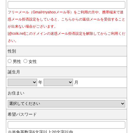
フリーメール（Gmailやyahooメール等）をご利用の方や、携帯端末で迷
惑メール拒否設定をしていると、こちらからの返信メールを受信すること
が出来ない場合がございます。
[@colk.net]このドメインの迷惑メール拒否設定を解除してからご利用くだ
さい。
性別
男性
女性
誕生月
年
月
お住まい
希望パスワード
※半角英数字6文字以上20文字以内