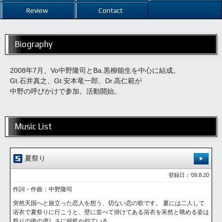
Review
Contact
Biography
2008年7月、Vo中野隆司とBa.黒柳能生を中心に結成。
Gt.石井真之、Gt.安本竜一郎、Dr.高仁範が
中野の呼びかけで参加。活動開始。
Music List
夏祭り
登録日：'09.8.20
作詞・作曲：中野隆司
突然天国へと旅立った恋人を想う、切ない恋の歌です。 夏には二人して
浴衣で夏祭りに行こうと、壁に並べて掛けてある浴衣を呆然と眺める姿は
祭りの後の虚しさに何処か似ている。