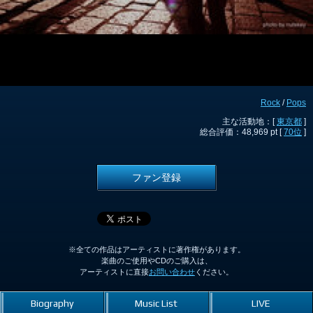
Rock
/
Pops
主な活動地：[
東京都
]
総合評価：48,969 pt [
70位
]
ファン登録
※全ての作品はアーティストに著作権があります。
楽曲のご使用やCDのご購入は、
アーティストに直接
お問い合わせ
ください。
Biography
Music List
LIVE