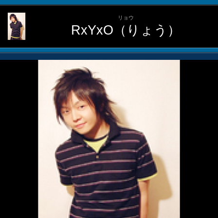
リョウ
RxYxO（りょう）