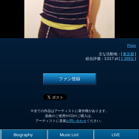
Pops
主な活動地：[
東京都
]
総合評価：3,017 pt [
2,399位
]
ファン登録
※全ての作品はアーティストに著作権があります。
楽曲のご使用やCDのご購入は、
アーティストに直接
お問い合わせ
ください。
Biography
Music List
LIVE