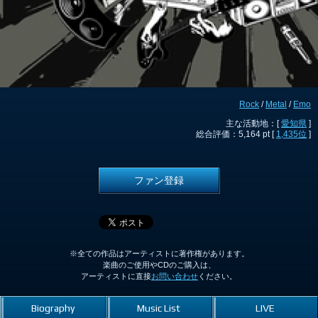
Rock
/
Metal
/
Emo
主な活動地：[
愛知県
]
総合評価：5,164 pt [
1,435位
]
ファン登録
※全ての作品はアーティストに著作権があります。
楽曲のご使用やCDのご購入は、
アーティストに直接
お問い合わせ
ください。
Biography
Music List
LIVE