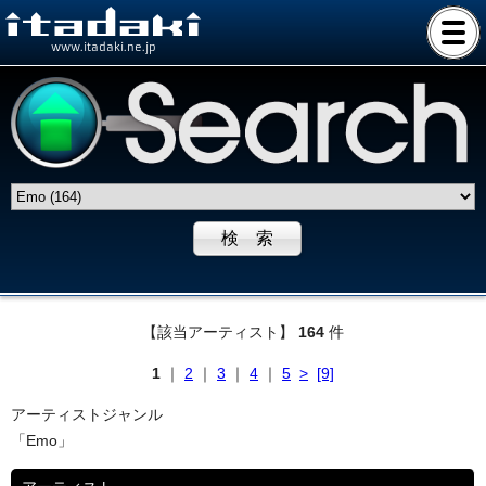
www.itadaki.ne.jp
【該当アーティスト】
164
件
1
｜
2
｜
3
｜
4
｜
5
>
[9]
アーティストジャンル
「Emo」