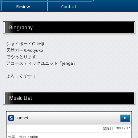
Review
Contact
Biography
シャイボーイG.keiji
天然ガールVo.yuko
でやっとります
アコースティックユニット『jenga』
よろしくです！
Music List
sunset
登録日：'09.12.17
作詞・作曲：yuko