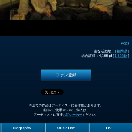
Pops
主な活動地：[
福岡県
]
総合評価：4,169 pt [
1,795位
]
ファン登録
※全ての作品はアーティストに著作権があります。
楽曲のご使用やCDのご購入は、
アーティストに直接
お問い合わせ
ください。
Biography
Music List
LIVE