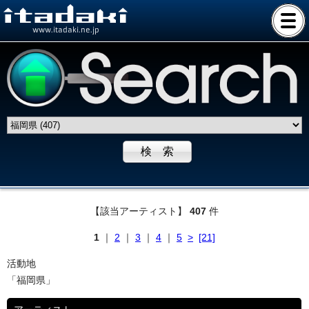
www.itadaki.ne.jp
【該当アーティスト】
407
件
1
｜
2
｜
3
｜
4
｜
5
>
[21]
活動地
「福岡県」