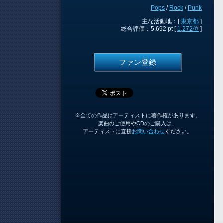
Pops
/
Rock
/
Punk
主な活動地：[
東京都
]
総合評価：5,692 pt [
1,272位
]
ファン登録
※全ての作品はアーティストに著作権があります。
楽曲のご使用やCDのご購入は、
アーティストに直接
お問い合わせ
ください。