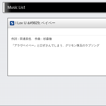
Music List
I Lov U &#9829; ベイベー
作詞：田邊辰也 作曲：杉森徹
『アラヴベイベー』と口ずさんでしまう、グリモン珠玉のラブソング