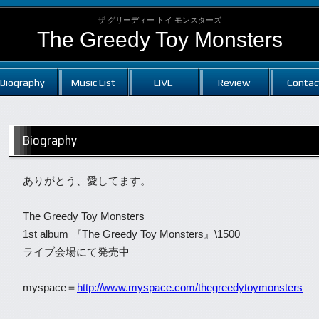
ザ グリーディー トイ モンスターズ
The Greedy Toy Monsters
Biography
Music List
LIVE
Review
Contac
Biography
ありがとう、愛してます。
The Greedy Toy Monsters
1st album 『The Greedy Toy Monsters』\1500
ライブ会場にて発売中
myspace＝
http://www.myspace.com/thegreedytoymonsters