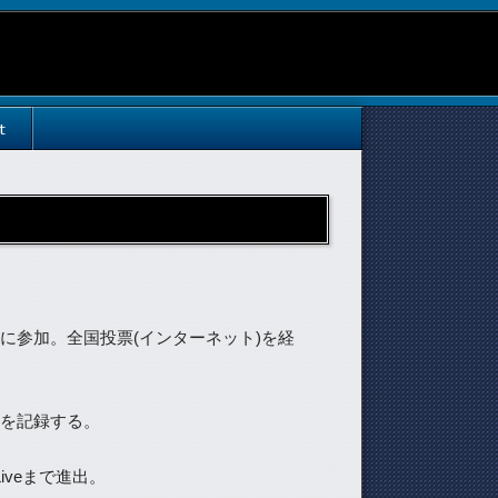
t
6」に参加。全国投票(インターネット)を経
UTを記録する。
lLiveまで進出。