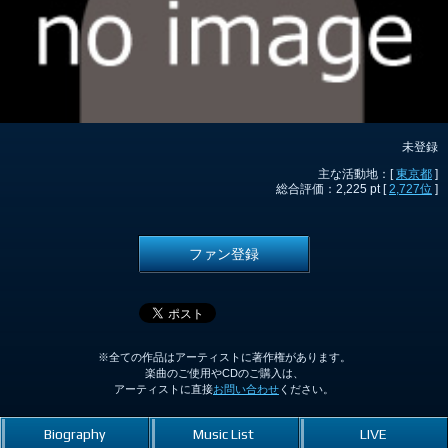
未登録
主な活動地：[
東京都
]
総合評価：2,225 pt [
2,727位
]
ファン登録
※全ての作品はアーティストに著作権があります。
楽曲のご使用やCDのご購入は、
アーティストに直接
お問い合わせ
ください。
Biography
Music List
LIVE