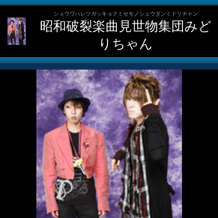
ショウワハレツガッキョクミセモノシュウダンミドリチャン
昭和破裂楽曲見世物集団みど
りちゃん