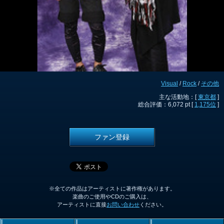
Visual
/
Rock
/
その他
主な活動地：[
東京都
]
総合評価：6,072 pt [
1,175位
]
ファン登録
※全ての作品はアーティストに著作権があります。
楽曲のご使用やCDのご購入は、
アーティストに直接
お問い合わせ
ください。