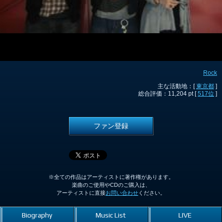
Rock
主な活動地：[
東京都
]
総合評価：11,204 pt [
517位
]
ファン登録
※全ての作品はアーティストに著作権があります。
楽曲のご使用やCDのご購入は、
アーティストに直接
お問い合わせ
ください。
Biography
Music List
LIVE