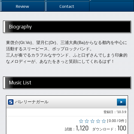
Review
Contact
Biography
東啓介(Gt.Vo)、望月仁(Dr)、三浦大典(Ba)からなる都内を中心に
活動するスリーピース、ポップロックバンド。
三人が奏でるカラフルなサウンド、ふと口ずさんでしまう印象的
なメロディーが、あなたをきっと笑顔にしてくれるはず！
Music List
バレリーナガール
登録日：'10.3.9
[ 0.00 / 0件 ]
1,120
100
試聴：
ダウンロード：