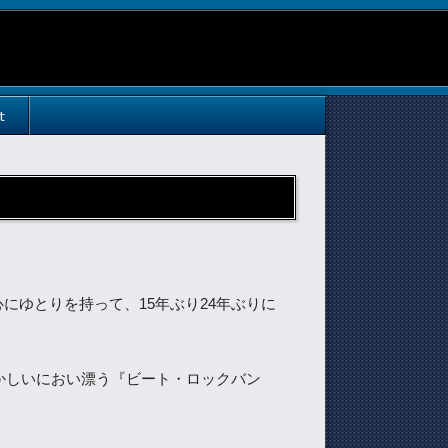
t
にゆとりを持って、15年ぶり24年ぶりに
懐かしいにおい漂う『ビート・ロックバン