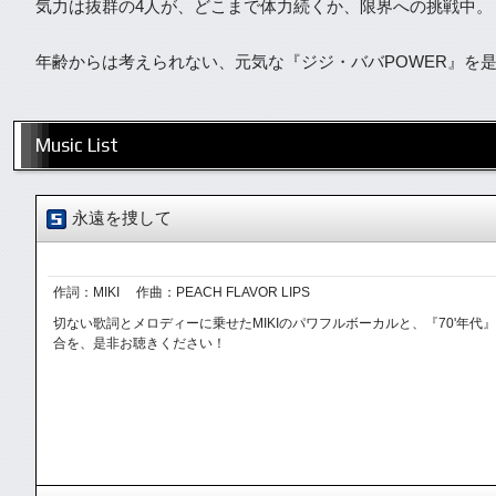
気力は抜群の4人が、どこまで体力続くか、限界への挑戦中。
年齢からは考えられない、元気な『ジジ・ババPOWER』を
Music List
永遠を捜して
作詞：MIKI 作曲：PEACH FLAVOR LIPS
切ない歌詞とメロディーに乗せたMIKIのパワフルボーカルと、『70'年
合を、是非お聴きください！