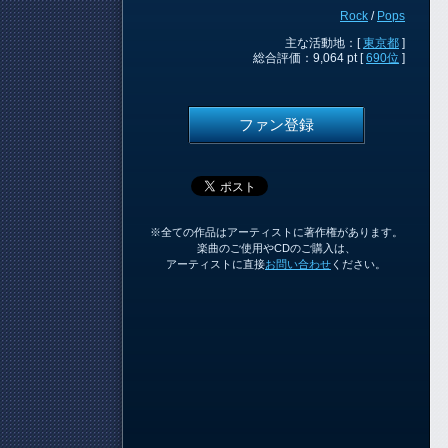
Rock
/
Pops
主な活動地：[
東京都
]
総合評価：9,064 pt [
690位
]
ファン登録
※全ての作品はアーティストに著作権があります。
楽曲のご使用やCDのご購入は、
アーティストに直接
お問い合わせ
ください。