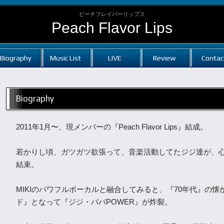
ピーチフレイバーリップス
Peach Flavor Lips
Biography
Music List
LIVE
Review
Contac
Biography
2011年1月〜、現メンバーの『Peach Flavor Lips』結成。
若かりし頃、ガツガツ欲張って、音楽活動してたジジ達が、心
結束。
MIKIのパワフルボーカルと融合してみると、『70年代』の
ド』となって『ジジ・ババPOWER』が炸裂。