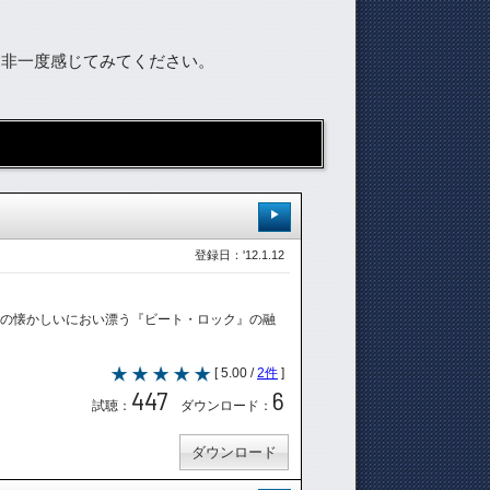
是非一度感じてみてください。
登録日：'12.1.12
代』の懐かしいにおい漂う『ビート・ロック』の融
[ 5.00 /
2件
]
447
6
試聴：
ダウンロード：
ダウンロード