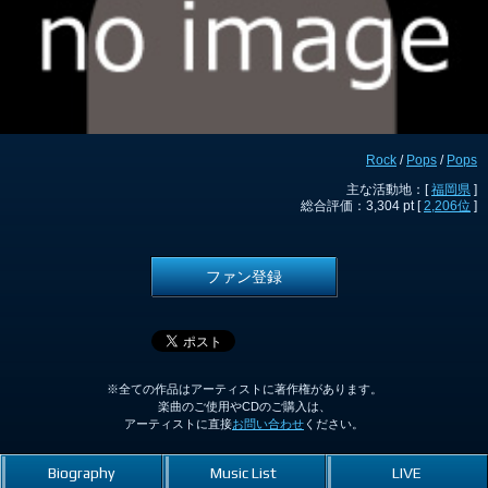
Rock
/
Pops
/
Pops
主な活動地：[
福岡県
]
総合評価：3,304 pt [
2,206位
]
ファン登録
※全ての作品はアーティストに著作権があります。
楽曲のご使用やCDのご購入は、
アーティストに直接
お問い合わせ
ください。
Biography
Music List
LIVE