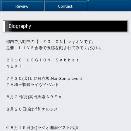
Review
Contact
Biography
都内で活動中の【ＬＥＧＩＯＮ】レギオンです。
是非、ＬＩＶＥ会場で五感を刻まれてみてください。
２０１０ ＬＥＧＩＯＮ Ｓａｂｂａｔ
ＮＥＸＴ→
７月３０(金)Ｌ＠Ｎ赤坂;NonGenre Event
ＴＶ埼玉収録ライヴイベント
８月２日(月)高田馬場ＡＲＥＡ
８月２０日(金)浦和ナルシス
※８月１５日(日)ラジオ湘南ゲスト出演