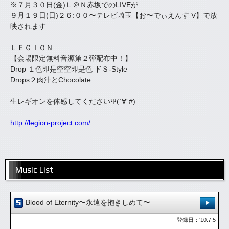
※７月３０日(金)Ｌ＠Ｎ赤坂でのLIVEが
９月１９日(日)２６:００〜テレビ埼玉【お〜でぃえんす V】で放
映されます
ＬＥＧＩＯＮ
【会場限定無料音源第２弾配布中！】
Drop １色即是空空即是色 ドＳ-Style
Drops２肉汁とChocolate
生レギオンを体感してくださいΨ(`∀´#)
http://legion-project.com/
Music List
Blood of Eternity〜永遠を抱きしめて〜
登録日：'10.7.5