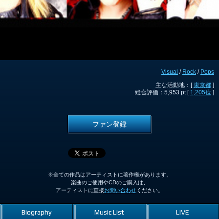
Visual
/
Rock
/
Pops
主な活動地：[
東京都
]
総合評価：5,953 pt [
1,205位
]
ファン登録
※全ての作品はアーティストに著作権があります。
楽曲のご使用やCDのご購入は、
アーティストに直接
お問い合わせ
ください。
Biography
Music List
LIVE